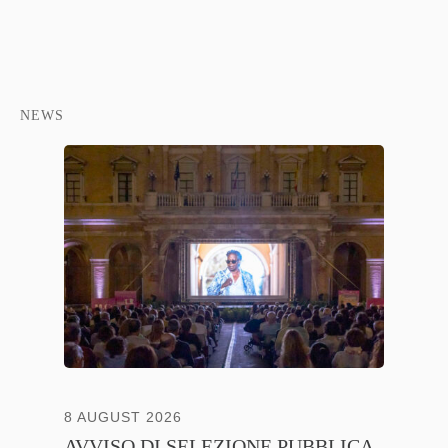
NEWS
8 AUGUST 2026
13 JULY
AVVISO DI SELEZIONE PUBBLICA
CNA C