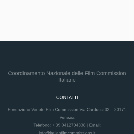
Coordinamento Nazionale delle Film Commission
Italiane
CONTATTI
Fondazione Veneto Film Commission Via Carducci 32 – 30171
Venezia
Telefono:
+ 39 0412794338
| Email:
info@italianfilmcommissions.it