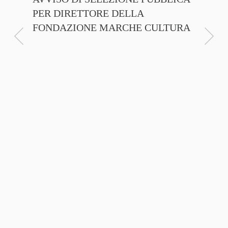
PER DIRETTORE DELLA
ITALI
FONDAZIONE MARCHE CULTURA
FIRMA
D’INT
FILIER
NTE