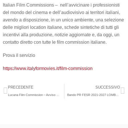
Italian Film Commissions – nell’avvicinare i professionisti
del mondo del cinema e dell’audiovisivo ai territori italiani,
avendo a disposizione, in un unico ambiente, una selezione
delle migliori location italiane, schede sintetiche di tutti gli
incentivi alla produzione, notizie aggiornate e, da oggi, un
contatto diretto con tutte le film commission italiane.
Prova il servizio
https://www.italyformovies.it/film-commission
PRECEDENTE
SUCCESSIVO
Lucana Film Commission – Avviso Pubblico “CINE-SVILUPPO”
Bando PR FESR 2021-2027 LOMBARDIA PER IL CINEMA a sostegno delle imprese di produzione audiovisiva e cinematografica – 2^ edizione