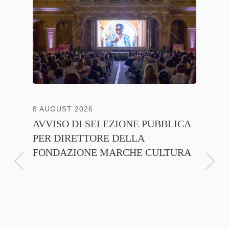
8 AUGUST 2026
13 JULY
AVVISO DI SELEZIONE PUBBLICA
CNA C
PER DIRETTORE DELLA
ITALI
FONDAZIONE MARCHE CULTURA
FIRMA
D’INT
FILIER
NTE