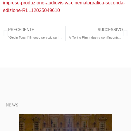
imprese-produzione-audiovisiva-cinematografica-seconda-
edizione-RLL12025049610
PRECEDENTE
SUCCESSIVO
“Get in Touch” il nuovo servizio su Italy for Movies che apre un canale diretto tra produzioni e Film Commission
Al Torino Film Industry con l’incontro tra IFC e i 100 Autori dal titolo: Fuori dal centro
NEWS